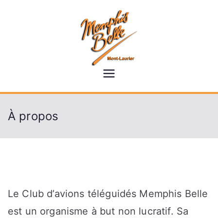
Skip
to
content
memphisb
elle.ca
À propos
Le Club d’avions téléguidés Memphis Belle
est un organisme à but non lucratif. Sa